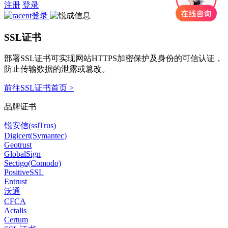
注册
登录
SSL证书
部署SSL证书可实现网站HTTPS加密保护及身份的可信认证，
防止传输数据的泄露或篡改。
前往SSL证书首页 >
品牌证书
锐安信(sslTrus)
Digicert(Symantec)
Geotrust
GlobalSign
Sectigo(Comodo)
PositiveSSL
Entrust
沃通
CFCA
Actalis
Certum