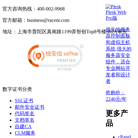
官方咨询热线：400-002-9968
Plesk Web
Pro版
官方邮箱：business@racent.com
领先的服务
地址：上海市普陀区真南路1199弄智创Top8号楼602A单元
器控制面板
和虚拟主机
系统,强大的
服务器安全
组件，适合
专业网站开
发者和设计
者
数字证书分类
抢购价：
2240
元/年
SSL证书
邮件安全证书
更多产
代码签名
文档签名
品
自建CA
CLM服务
cPanel