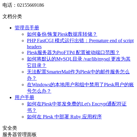
电话：02155669186
文档分类
管理员手册
如何备份/恢复Plesk数据库转储？
PHP FastCGI 模式运行出错：Premature end of script
headers
Plesk服务器为ProFTPd 配置被动端口范围？
如何将默认的MySQL目录 /var/lib/mysql 更改为其
它目录？
无法配置SmarterMail作为Plesk中的邮件服务怎么
办？
在Windows的本地用户和组中禁用了Plesk用户的账
号怎么办？
用户手册
如何在Plesk中签发免费的Let's Encrypt通配符证
书？
如何在 Plesk 中部署 Ruby 应用程序
安全类
服务器管理面板