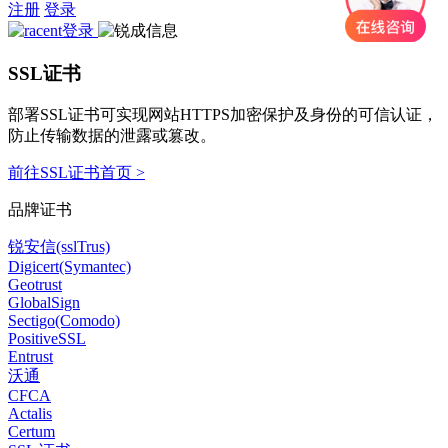
注册
登录
SSL证书
部署SSL证书可实现网站HTTPS加密保护及身份的可信认证，
防止传输数据的泄露或篡改。
前往SSL证书首页 >
品牌证书
锐安信(sslTrus)
Digicert(Symantec)
Geotrust
GlobalSign
Sectigo(Comodo)
PositiveSSL
Entrust
沃通
CFCA
Actalis
Certum