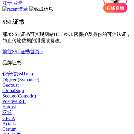
注册
登录
SSL证书
部署SSL证书可实现网站HTTPS加密保护及身份的可信认证，
防止传输数据的泄露或篡改。
前往SSL证书首页 >
品牌证书
锐安信(sslTrus)
Digicert(Symantec)
Geotrust
GlobalSign
Sectigo(Comodo)
PositiveSSL
Entrust
沃通
CFCA
Actalis
Certum