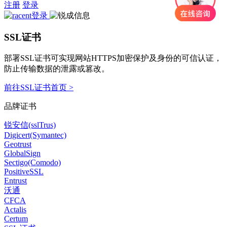
注册
登录
SSL证书
部署SSL证书可实现网站HTTPS加密保护及身份的可信认证，
防止传输数据的泄露或篡改。
前往SSL证书首页 >
品牌证书
锐安信(sslTrus)
Digicert(Symantec)
Geotrust
GlobalSign
Sectigo(Comodo)
PositiveSSL
Entrust
沃通
CFCA
Actalis
Certum