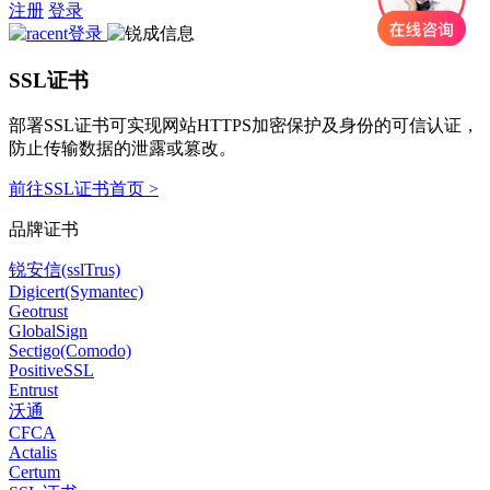
注册
登录
SSL证书
部署SSL证书可实现网站HTTPS加密保护及身份的可信认证，
防止传输数据的泄露或篡改。
前往SSL证书首页 >
品牌证书
锐安信(sslTrus)
Digicert(Symantec)
Geotrust
GlobalSign
Sectigo(Comodo)
PositiveSSL
Entrust
沃通
CFCA
Actalis
Certum